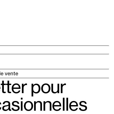
de vente
tter pour
casionnelles