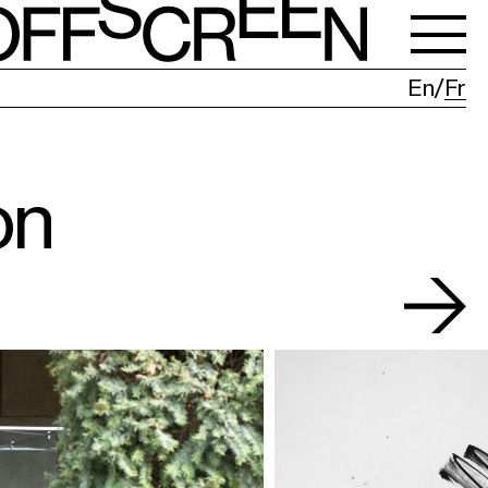
En
Fr
on