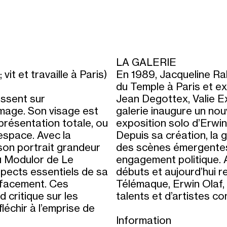
LA GALERIE
it et travaille à Paris)
En 1989, Jacqueline Ra
du Temple à Paris et e
issent sur
Jean Degottex, Valie Ex
l’image. Son visage est
galerie inaugure un no
présentation totale, ou
exposition solo d’Erwin 
’espace. Avec la
Depuis sa création, la 
son portrait grandeur
des scènes émergentes,
u Modulor de Le
engagement politique. A
spects essentiels de sa
débuts et aujourd’hui r
effacement. Ces
Télémaque, Erwin Olaf, 
 critique sur les
talents et d’artistes co
fléchir à l’emprise de
Information