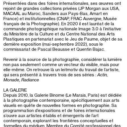
Présentées dans des foires internationales, ses œuvres ont
rejoint de grandes collections privées (JP Morgan aux USA,
MACAAL au Maroc, Sanders aux Pays-Bas, Amart en
France) et institutionnelles (CNAP, FRAC Auvergne, Musée
français de la Photographie). En 2020 il est lauréat de la
commande photographique nationale Image 3.0 à l’initiative
du Ministère de la Culture et du Centre National des Arts
Plastiques en partenariat avec le Jeu de Paume, objet de sa
dernière exposition (mai-septembre 2022), sous le
commissariat de Pascal Beausse et Quentin Bajac.
Revenir à la source de la photographie, considérer la lumière
non pas seulement comme un vecteur du visible, mais pour
elle-même. On retrouve là un leitmotiv du travail de l’artiste,
qui sera présenté à travers trois de ses séries :
Actin,
Monade, Radiance
LA GALERIE
Depuis 2010, la Galerie Binome (Le Marais, Paris) est dédiée
à la photographie contemporaine, spécifiquement aux arts
visuels en quête de nouvelles formes en photographie. Sa
programmation d’expositions et de foires internationales
s’ouvre aux artistes établis et émergents de l’art
contemporain, explorant les frontières conceptuelles et
formelles du médium. Membre du Comité professionnel des