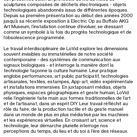
sculptures composées de déchets électroniques - objets
technologiques abandonnés issus de différentes époques.
Depuis sa première présentation au début des années 2000
jusqu’à sa récente exposition à Electric Op au Buffalo AKG
Art Museum, l’installation continue d’évoluer, se dressant
comme un symbole à la fois du progrès technologique et de
l’obsolescence programmée.
Le travail interdisciplinaire de LoVid explore les dimensions
souvent invisibles ou immatérielles de notre société
contemporaine - des systèmes de communication aux
signaux biologiques - et interroge la manière dont la
technologie façonne la culture humaine. Leur pratique
englobe performances, art public participatif, technologies
artisanales, textiles, estampes, App-art, vidéo expérimentale
et installations immersives. En juxtaposant médias, objets
physiques, espaces géographiques et geste humain, LoVid
relie l’ingénierie faite main aux formes traditionnelles de l’art
et de l’artisanat, dans un esprit DIY. Leur travail réfléchit au
rôle du faire, de la production tactile et du geste manuel
dans un monde de plus en plus médiatisé par les machines
et les expériences virtuelles. En croisant art, science et
technologie, leur démarche plurielle interroge nos
perceptions du temps, du lieu et du soi à l’ère des réseaux.