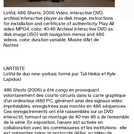
LoVid, 486 Shorts, 2006 Video, interactive DVD,
archival interactive player as disk image, instructions
for installation and certificate of authenticity. Play All
video MPG4, color, 40:46 Archival interactive DVD as
disk image (.ISO) with navigation menus and 486
videos, color, duration variable. Musée d’Art de
Nantes
L’ARTISTE
LoVid (le duo new-yorkais formé par Tali Hinkis et Kyle
Lapidus)
486 Shorts
(2006) a été conçu en provoquant
volontairement des courts-circuits dans la carte graphique
d’un ordinateur i486 PC, générant ainsi des signaux vidéo
imprévisibles, enregistrées puis montés en 486 séquences.
Ces enregistrements ont été rassemblés sur un DVD
interactif, formant un montage de 40 min 46 s de l’ensemble
de la série. En exposition, l’œuvre est activée en
collaboration avec les commissaires et les institutions : elle
est présentée selon un protocole défini, au milieu de