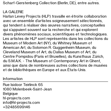
Scharf-Gerstenberg Collection (Berlin, DE), entre autres.
LA GALERIE
Harlan Levey Projects (HLP) travaille en étroite collaboration
avec un ensemble d’artistes soigneusement sélectionnés,
qui tendent à réaliser des œuvres narratives, conceptuelles
qui s’appuient souvent sur la recherche et qui explorent
divers phénomènes sociaux, scientifiques et technologiques.
Les artistes de HLP sont représentés dans les collections du
Museum of Modern Art (NY), du Whitney Museum of
American Art, du Solomon R. Guggenheim Museum, du
Cleveland Museum of Art, du Dallas Museum of Art, du
Centre Pompidou (Paris et Bruxelles), du Kunsthaus Zürich,
du S.M.A.K. - The Museum of Contemporary Art in Ghent,
ainsi que dans de nombreuses autres collections de musées
et de bibliothèques en Europe et aux États-Unis.
Information
Rue Isidoor Teirlinck 65
1080 Molenbeek-Saint-Jean
Belgique
hl-projects.com
info@hl-projects.com
+32485699146