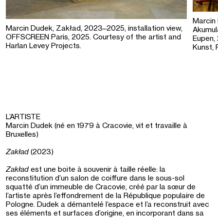
Marcin 
Marcin Dudek, Zakład, 2023–2025, installation view,
Akumul
OFFSCREEN Paris, 2025. Courtesy of the artist and
Eupen, 
Harlan Levey Projects.
Kunst,
L’ARTISTE
Marcin Dudek (né en 1979 à Cracovie, vit et travaille à
Bruxelles)
Zakład
(2023)
Zakład
est une boite à souvenir à taille réelle: la
reconstitution d’un salon de coiffure dans le sous-sol
squatté d’un immeuble de Cracovie, créé par la sœur de
l’artiste après l’effondrement de la République populaire de
Pologne. Dudek a démantelé l’espace et l’a reconstruit avec
ses éléments et surfaces d’origine, en incorporant dans sa