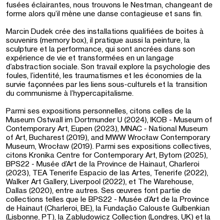
fusées éclairantes, nous trouvons le Nestman, changeant de
forme alors qu’il mène une danse contagieuse et sans fin.
Marcin Dudek crée des installations qualifiées de boites à
souvenirs (memory box), il pratique aussi la peinture, la
sculpture et la performance, qui sont ancrées dans son
expérience de vie et transformées en un langage
d’abstraction sociale. Son travail explore la psychologie des
foules, l’identité, les traumatismes et les économies de la
survie façonnées par les liens sous-culturels et la transition
du communisme à l’hypercapitalisme.
Parmi ses expositions personnelles, citons celles de la
Museum Ostwall im Dortmunder U (2024), IKOB - Museum of
Contemporary Art, Eupen (2023), MNAC - National Museum
of Art, Bucharest (2019), and MWW Wrocław Contemporary
Museum, Wrocław (2019). Parmi ses expositions collectives,
citons Kronika Centre for Contemporary Art, Bytom (2025),
BPS22 - Musée d’Art de la Province de Hainaut, Charleroi
(2023), TEA Tenerife Espacio de las Artes, Tenerife (2022),
Walker Art Gallery, Liverpool (2022), et The Warehouse,
Dallas (2020), entre autres. Ses œuvres font partie de
collections telles que le BPS22 - Musée d’Art de la Province
de Hainaut (Charleroi, BE), la Fundação Calouste Gulbenkian
(Lisbonne, PT), la Zabludowicz Collection (Londres, UK) et la