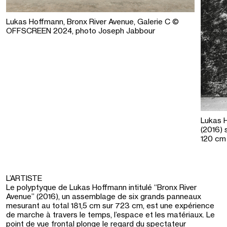
Lukas Hoffmann, Bronx River Avenue, Galerie C ©
OFFSCREEN 2024, photo Joseph Jabbour
Lukas H
(2016) s
120 cm 
L’ARTISTE
Le polyptyque de Lukas Hoffmann intitulé “Bronx River
Avenue” (2016), un assemblage de six grands panneaux
mesurant au total 181,5 cm sur 723 cm, est une expérience
de marche à travers le temps, l’espace et les matériaux. Le
point de vue frontal plonge le regard du spectateur