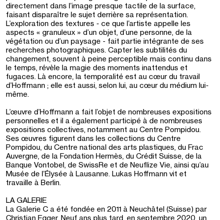
directement dans l’image presque tactile de la surface,
faisant disparaître le sujet derrière sa représentation.
L’exploration des textures - ce que l’artiste appelle les
aspects « granuleux » d’un objet, d’une personne, de la
végétation ou d’un paysage - fait partie intégrante de ses
recherches photographiques. Capter les subtilités du
changement, souvent à peine perceptible mais continu dans
le temps, révèle la magie des moments inattendus et
fugaces. Là encore, la temporalité est au cœur du travail
d’Hoffmann ; elle est aussi, selon lui, au cœur du médium lui-
même.
L’œuvre d’Hoffmann a fait l’objet de nombreuses expositions
personnelles et il a également participé à de nombreuses
expositions collectives, notamment au Centre Pompidou.
Ses œuvres figurent dans les collections du Centre
Pompidou, du Centre national des arts plastiques, du Frac
Auvergne, de la Fondation Hermès, du Crédit Suisse, de la
Banque Vontobel, de SwissRe et de Neuflize Vie, ainsi qu’au
Musée de l’Élysée à Lausanne. Lukas Hoffmann vit et
travaille à Berlin.
LA GALERIE
La Galerie C a été fondée en 2011 à Neuchâtel (Suisse) par
Christian Egger. Neuf ans plus tard, en septembre 2020, un